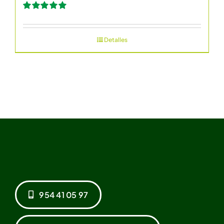
Valorado
con
5.00
de 5
Detalles
954 41 05 97