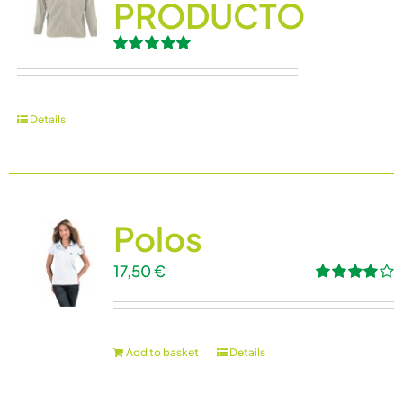
PRODUCTO
Rated
5.00
out of 5
Details
Polos
17,50
€
Rated
4.00
out of
5
Add to basket
Details