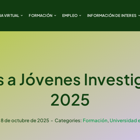
NA VIRTUAL
NA VIRTUAL
FORMACIÓN
FORMACIÓN
EMPLEO
EMPLEO
INFORMACIÓN DE INTERES
INFORMACIÓN DE INTERES
 a Jóvenes Invest
2025
 8 de octubre de 2025
-
Categories:
Formación
,
Universidad e