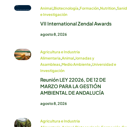
Animal
,
Biotecnología
,
Formación
,
Nutrition
,
Sani
e Investigación
VII International Zendal Awards
agosto 8, 2026
Agricultura e Industria
Alimentaria
,
Animal
,
Jornadas y
Asambleas
,
Medio Ambiente
,
Universidad e
Investigación
Reunión LEY 22026, DE 12 DE
MARZO PARA LA GESTIÓN
AMBIENTAL DE ANDALUCÍA
agosto 8, 2026
Agricultura e Industria