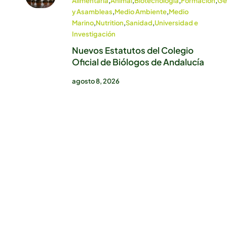
Alimentaria
,
Animal
,
Biotecnología
,
Formación
,
Ge
y Asambleas
,
Medio Ambiente
,
Medio
Marino
,
Nutrition
,
Sanidad
,
Universidad e
Investigación
Nuevos Estatutos del Colegio
Oficial de Biólogos de Andalucía
agosto 8, 2026