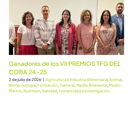
Ganadores de los VII PREMIOS TFG DEL
COBA 24-25
2 de julio de 2026
|
Agricultura e Industria Alimentaria
,
Animal
,
Biotecnología
,
Formación
,
General
,
Medio Ambiente
,
Medio
Marino
,
Nutrition
,
Sanidad
,
Universidad e Investigación