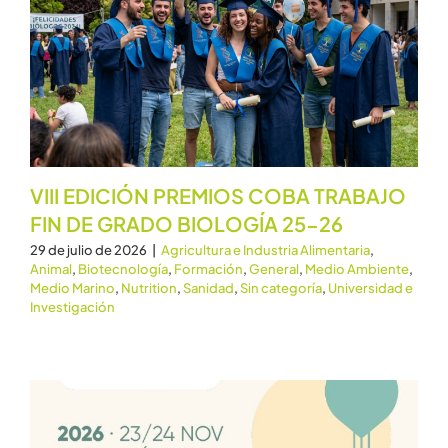
VIII EDICIÓN PREMIOS COBA TRABAJO
FIN DE GRADO BIOLOGÍA 25-26
29 de julio de 2026
|
Agricultura e Industria Alimentaria
,
Animal
,
Biotecnología
,
Formación
,
General
,
Medio Ambiente
,
Medio Marino
,
Nutrition
,
Sanidad
,
Sin categoría
,
Universidad e
Investigación