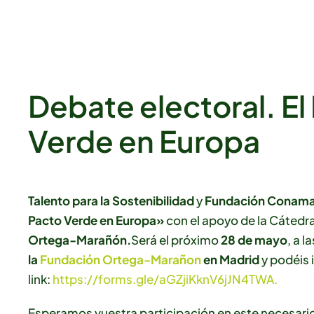
Debate electoral. El
Verde en Europa
Talento para la Sostenibilidad
y
Fundación Conam
Pacto Verde en Europa»
con el apoyo de la Cátedra
Ortega-Marañón.
Será el próximo
28 de mayo
, a l
la
Fundación Ortega-Marañon
en Madrid
y podéis 
link:
https://forms.gle/aGZjiKknV6jJN4TWA
.
Esperamos vuestra participación en este necesari