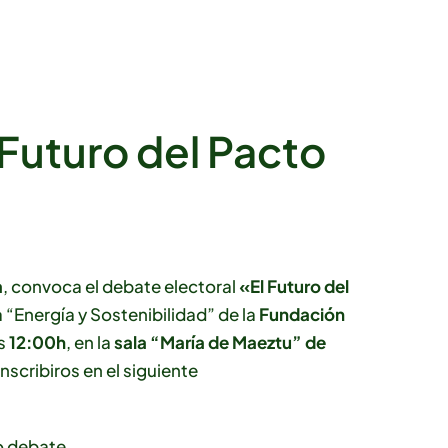
 Futuro del Pacto
a
, convoca el debate electoral
«El Futuro del
 “Energía y Sostenibilidad” de la
Fundación
as
12:00h
, en la
sala “María de Maeztu” de
inscribiros en el siguiente
o debate.