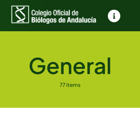
Saltar
al
contenido
General
77 items