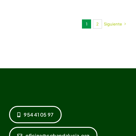
1
2
Siguiente
954 41 05 97
oficina@cobandalucia.org