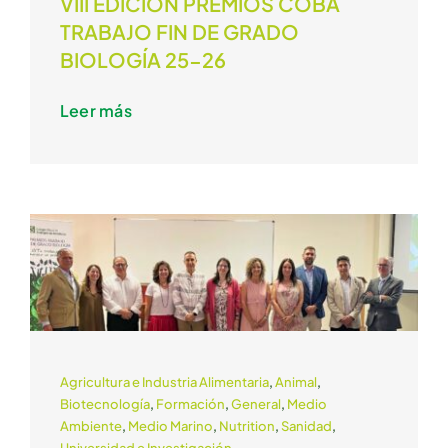
VIII EDICIÓN PREMIOS COBA
TRABAJO FIN DE GRADO
BIOLOGÍA 25-26
Leer más
Agricultura e Industria Alimentaria
,
Animal
,
Biotecnología
,
Formación
,
General
,
Medio
Ambiente
,
Medio Marino
,
Nutrition
,
Sanidad
,
Universidad e Investigación