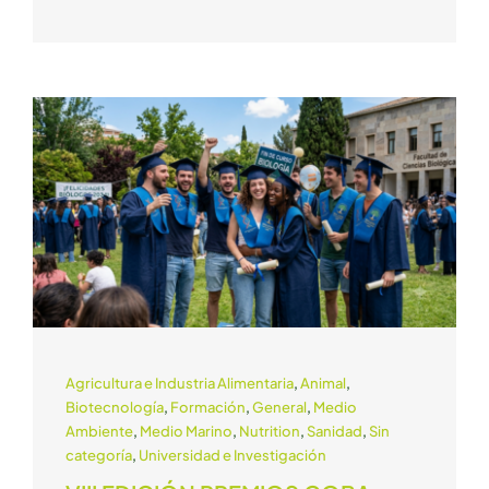
Agricultura e Industria Alimentaria
,
Animal
,
Biotecnología
,
Formación
,
General
,
Medio
Ambiente
,
Medio Marino
,
Nutrition
,
Sanidad
,
Sin
categoría
,
Universidad e Investigación