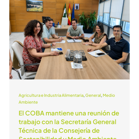
Agricultura e Industria Alimentaria
,
General
,
Medio
Ambiente
El COBA mantiene una reunión de
trabajo con la Secretaría General
Técnica de la Consejería de
Sostenibilidad y Medio Ambiente