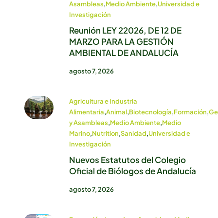
Asambleas
,
Medio Ambiente
,
Universidad e
Investigación
Reunión LEY 22026, DE 12 DE
MARZO PARA LA GESTIÓN
AMBIENTAL DE ANDALUCÍA
agosto 7, 2026
Agricultura e Industria
Alimentaria
,
Animal
,
Biotecnología
,
Formación
,
Ge
y Asambleas
,
Medio Ambiente
,
Medio
Marino
,
Nutrition
,
Sanidad
,
Universidad e
Investigación
Nuevos Estatutos del Colegio
Oficial de Biólogos de Andalucía
agosto 7, 2026