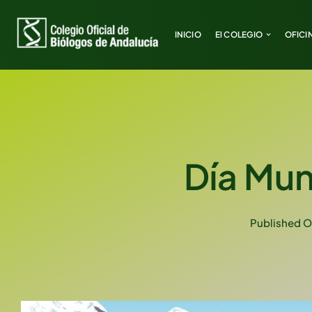
Saltar
al
INICIO
INICIO
El COLEGIO
El COLEGIO
OFICI
OFICI
contenido
Día Mun
Published O