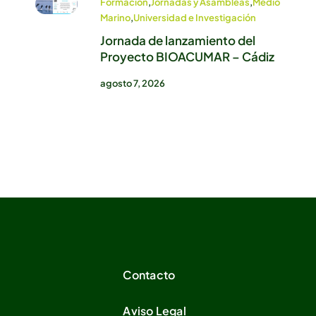
Formación
,
Jornadas y Asambleas
,
Medio
Marino
,
Universidad e Investigación
Jornada de lanzamiento del
Proyecto BIOACUMAR – Cádiz
agosto 7, 2026
Contacto
Aviso Legal