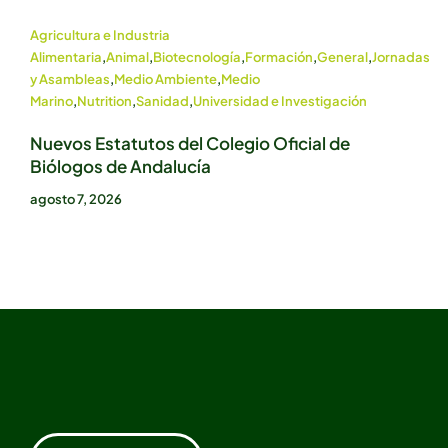
Agricultura e Industria
Alimentaria
,
Animal
,
Biotecnología
,
Formación
,
General
,
Jornadas
y Asambleas
,
Medio Ambiente
,
Medio
Marino
,
Nutrition
,
Sanidad
,
Universidad e Investigación
Nuevos Estatutos del Colegio Oficial de
Biólogos de Andalucía
agosto 7, 2026