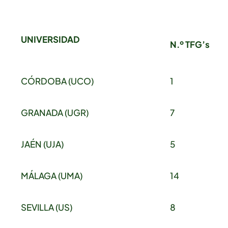
UNIVERSIDAD
N.º TFG’s
CÓRDOBA (UCO)
1
GRANADA (UGR)
7
JAÉN (UJA)
5
MÁLAGA (UMA)
14
SEVILLA (US)
8