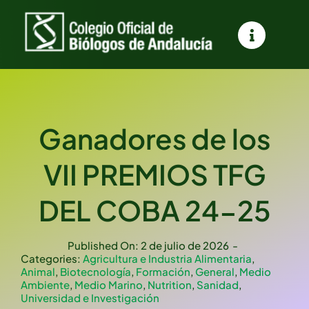
Saltar
al
contenido
Ganadores de los
VII PREMIOS TFG
DEL COBA 24-25
Published On: 2 de julio de 2026
-
Categories:
Agricultura e Industria Alimentaria
,
Animal
,
Biotecnología
,
Formación
,
General
,
Medio
Ambiente
,
Medio Marino
,
Nutrition
,
Sanidad
,
Universidad e Investigación